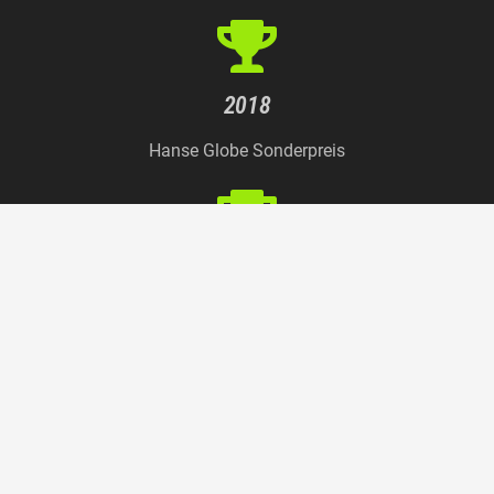
2018
Hanse Globe Sonderpreis
2016
Deutscher Ideenpreis
© 2025 by
Park Your Truck GmbH
Home